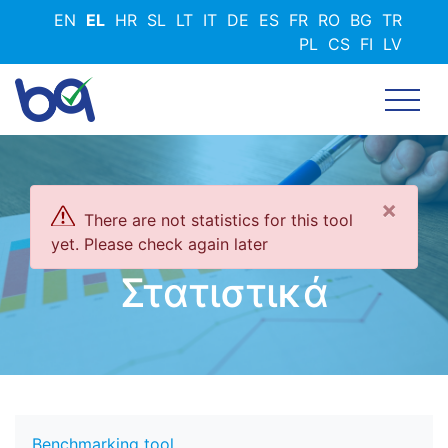
Παράκαμψη
EN
EL
HR
SL
LT
IT
DE
ES
FR
RO
BG
TR
προς
PL
CS
FI
LV
το
κυρίως
περιεχόμενο
×
There are not statistics for this tool
yet. Please check again later
Στατιστικά
Benchmarking tool